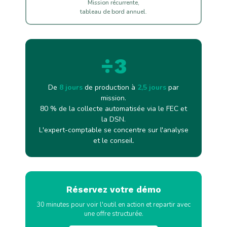
Mission récurrente,
tableau de bord annuel.
÷3
De
8 jours
de production à
2,5 jours
par
mission.
80 % de la collecte automatisée via le FEC et
la DSN.
L'expert-comptable se concentre sur l'analyse
et le conseil.
Réservez votre démo
30 minutes pour voir l'outil en action et repartir avec
une offre structurée.