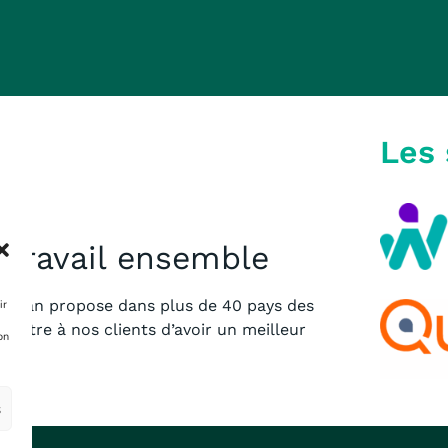
Les 
e travail ensemble
 Human propose dans plus
de 40 pays des
ir
rmettre à nos clients
d’avoir un meilleur
on
E.
s