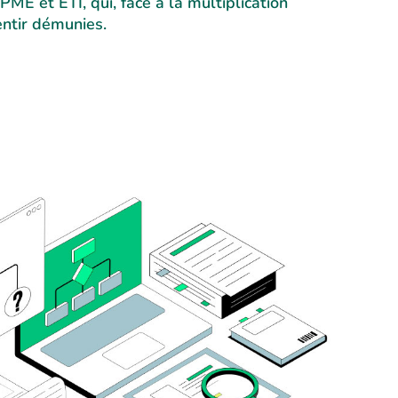
PME et ETI, qui, face à la multiplication
entir démunies.