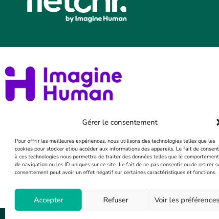
Imaginer et oser repenser l
Gérer le consentement
Pour offrir les meilleures expériences, nous utilisons des technologies telles que les
Acteur de référence depuis 30 ans, le Groupe Imagine
cookies pour stocker et/ou accéder aux informations des appareils. Le fait de consent
à ces technologies nous permettra de traiter des données telles que le comportement
solutions digitales simples, novatrices et sûres pour pe
de navigation ou les ID uniques sur ce site. Le fait de ne pas consentir ou de retirer s
impact positif et d’améliorer leur performance QSE / RS
consentement peut avoir un effet négatif sur certaines caractéristiques et fonctions.
Accepter
Refuser
Voir les préférence