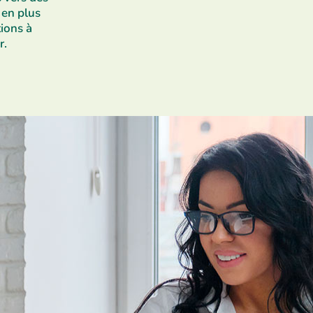
s en
plus
ions à
r.