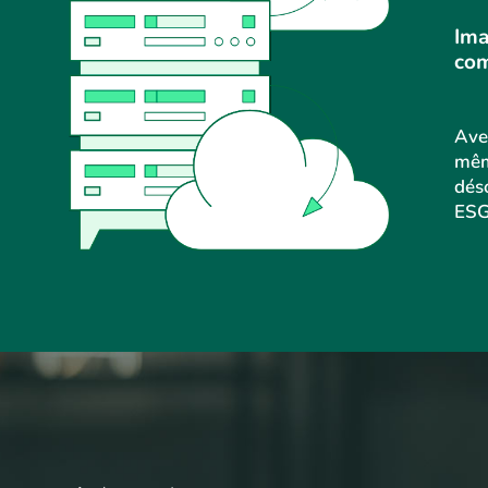
Ima
com
Ave
même
dés
ESG