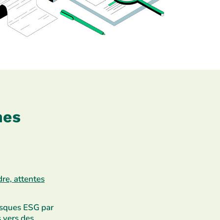
nes
re, attentes
isques ESG par
 vers des