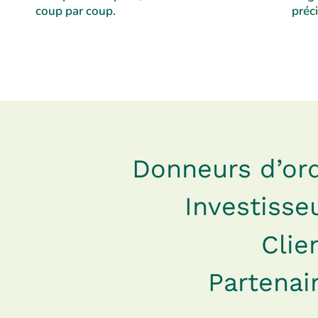
coup par coup.
préci
Donneurs d’or
Investisse
Clie
Partenai