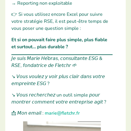
→
Reporting non exploitable
👉 Si vous utilisez encore Excel pour suivre
votre stratégie RSE, il est peut-être temps de
vous poser une question simple :
Et si on pouvait faire plus simple, plus fiable
et surtout… plus durable ?
𝘑𝘦 𝘴𝘶𝘪𝘴 𝘔𝘢𝘳𝘪𝘦 𝘏𝘦́𝘣𝘳𝘢𝘴, 𝘤𝘰𝘯𝘴𝘶𝘭𝘵𝘢𝘯𝘵𝘦 𝘌𝘚𝘎 &
𝘙𝘚𝘌, 𝘧𝘰𝘯𝘥𝘢𝘵𝘳𝘪𝘤𝘦 𝘥𝘦 𝘍𝘭𝘦𝘵𝘤𝘩𝘳 🌱
↘ 𝘝𝘰𝘶𝘴 𝘷𝘰𝘶𝘭𝘦𝘻 𝘺 𝘷𝘰𝘪𝘳 𝘱𝘭𝘶𝘴 𝘤𝘭𝘢𝘪𝘳 𝘥𝘢𝘯𝘴 𝘷𝘰𝘵𝘳𝘦
𝘦𝘮𝘱𝘳𝘦𝘪𝘯𝘵𝘦 𝘌𝘚𝘎 ?
↘ 𝘝𝘰𝘶𝘴 𝘳𝘦𝘤𝘩𝘦𝘳𝘤𝘩𝘦𝘻 un outil simple 𝘱𝘰𝘶𝘳
𝘮𝘰𝘯𝘵𝘳𝘦𝘳 𝘤𝘰𝘮𝘮𝘦𝘯𝘵 𝘷𝘰𝘵𝘳𝘦 𝘦𝘯𝘵𝘳𝘦𝘱𝘳𝘪𝘴𝘦 𝘢𝘨𝘪𝘵 ?
📩 𝘔𝘰𝘯 𝘦𝘮𝘢𝘪𝘭 :
marie@fletchr.fr